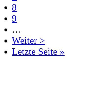
8
9
…
Weiter >
Letzte Seite »