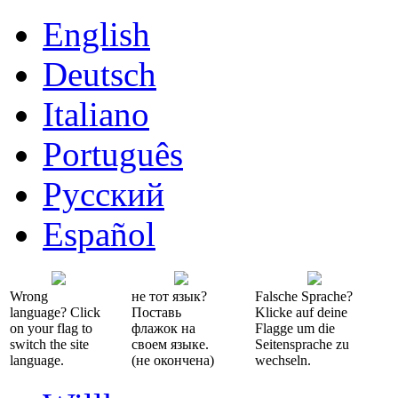
English
Deutsch
Italiano
Português
Русский
Español
Wrong
не тот язык?
Falsche Sprache?
language? Click
Поставь
Klicke auf deine
on your flag to
флажок на
Flagge um die
switch the site
своем языке.
Seitensprache zu
language.
(не окончена)
wechseln.